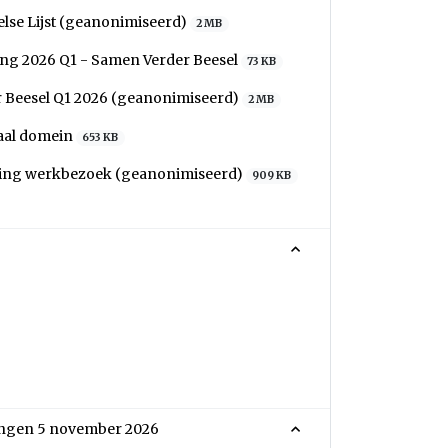
lse Lijst (geanonimiseerd)
2 MB
ing 2026 Q1 - Samen Verder Beesel
73 KB
 Beesel Q1 2026 (geanonimiseerd)
2 MB
iaal domein
653 KB
diging werkbezoek (geanonimiseerd)
909 KB
ingen 5 november 2026