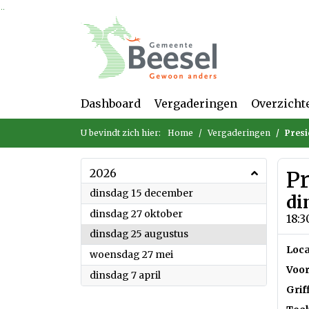
Ga naar de inhoud van deze pagina
Ga naar het zoeken
Ga naar het menu
Dashboard
Vergaderingen
Overzicht
U bevindt zich hier:
Home
Vergaderingen
Presi
2026
P
2026
dinsdag 15 december
di
2026
dinsdag 27 oktober
18:3
2026
dinsdag 25 augustus
Loca
2026
woensdag 27 mei
Voor
2026
dinsdag 7 april
Grif