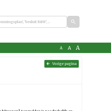
A
A
A
Vorige pagina