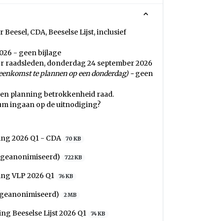
eesel, CDA, Beeselse Lijst, inclusief
26 - geen bijlage
voor raadsleden, donderdag 24 september 2026
jeenkomst te plannen op een donderdag) -
geen
ken planning betrokkenheid raad.
um ingaan op de uitnodiging?
ing 2026 Q1 - CDA
70 KB
 (geanonimiseerd)
722 KB
ding VLP 2026 Q1
76 KB
 (geanonimiseerd)
2 MB
ng Beeselse Lijst 2026 Q1
74 KB