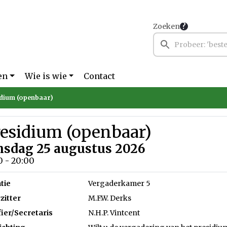
Zoeken
en
Wie is wie
Contact
dium (openbaar)
residium (openbaar)
nsdag 25 augustus 2026
0 - 20:00
tie
Vergaderkamer 5
zitter
M.F.W. Derks
fier/Secretaris
N.H.P. Vintcent