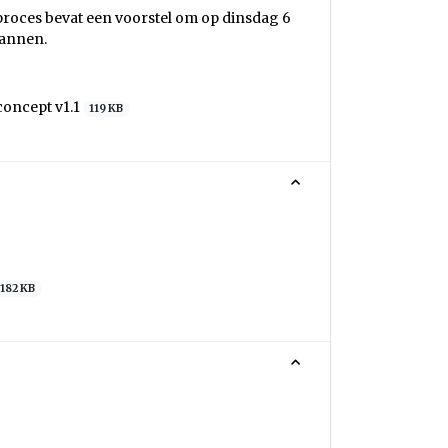
proces bevat een voorstel om op dinsdag 6
lannen.
oncept v1.1
119 KB
182 KB