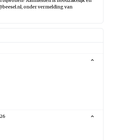
um bijwonen? Aanmelden is noodzakelijk en
e@beesel.nl, onder vermelding van
026