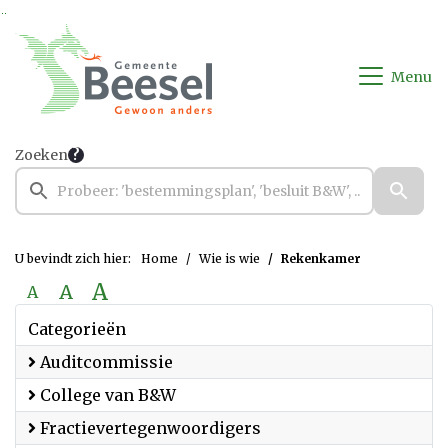
Ga naar de inhoud van deze pagina
Ga naar het zoeken
Ga naar het menu
Menu
Zoeken
U bevindt zich hier:
Home
Wie is wie
Rekenkamer
A
A
A
Categorieën
Auditcommissie
College van B&W
Fractievertegenwoordigers