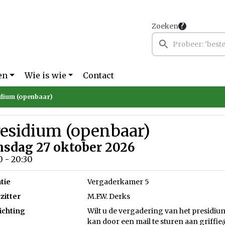
Zoeken
en
Wie is wie
Contact
dium (openbaar)
residium (openbaar)
nsdag 27 oktober 2026
0 - 20:30
tie
Vergaderkamer 5
zitter
M.F.W. Derks
ichting
Wilt u de vergadering van het presidi
kan door een mail te sturen aan griffi