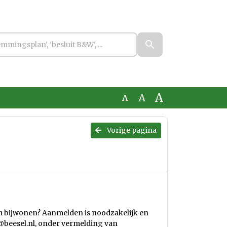
A
A
A
Vorige pagina
um bijwonen? Aanmelden is noodzakelijk en
e@beesel.nl, onder vermelding van