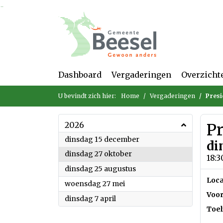
Ga naar de inhoud van deze pagina
Ga naar het zoeken
Ga naar het menu
Dashboard
Vergaderingen
Overzicht
U bevindt zich hier:
Home
Vergaderingen
Presi
2026
P
2026
dinsdag 15 december
di
2026
dinsdag 27 oktober
18:3
2026
dinsdag 25 augustus
Loca
2026
woensdag 27 mei
Voor
2026
dinsdag 7 april
Toel