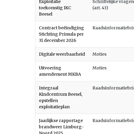
Exploitatie
Schriftelijke vragen
toekomstig IKC
(art. 43)
Beesel
Contract beëindiging
Raadsinformatiebr
Stichting Primula per
31 december 2026
Digitale weerbaarheid
Moties
Uitvoering
Moties
amendement MKBA
Integraal
Raadsinformatiebr
Kindcentrum Beesel,
opstellen
exploitatieplan
Jaarlijkse rapportage
Raadsinformatiebr
brandweer Limburg-
Noord 2025