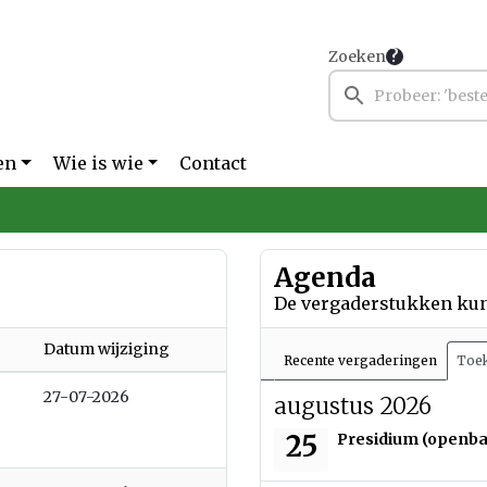
Zoeken
en
Wie is wie
Contact
Agenda
De vergaderstukken kunt
Datum wijziging
Recente vergaderingen
Toek
27-07-2026
augustus 2026
dinsdag 25 augustus
25
Presidium (openb