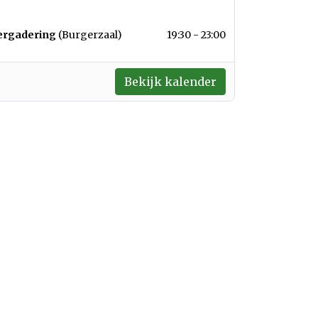
er 2026
ergadering
(Burgerzaal)
19:30 - 23:00
Bekijk kalender