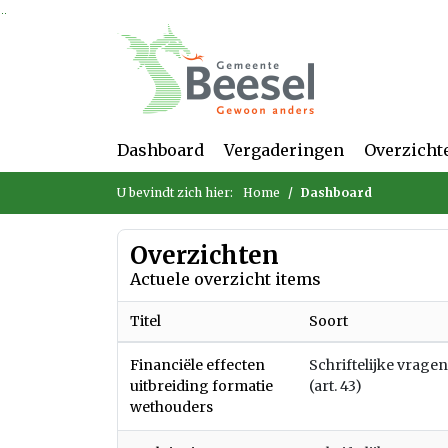
Ga naar de inhoud van deze pagina
Ga naar het zoeken
Ga naar het menu
Dashboard
Vergaderingen
Overzicht
U bevindt zich hier:
Home
Dashboard
Overzichten
Actuele overzicht items
Titel
Soort
Financiële effecten
Schriftelijke vragen
uitbreiding formatie
(art. 43)
wethouders