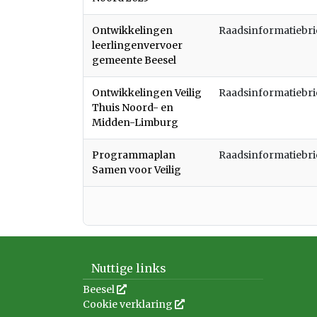
Ontwikkelingen
Raadsinformatiebr
leerlingenvervoer
gemeente Beesel
Ontwikkelingen Veilig
Raadsinformatiebr
Thuis Noord- en
Midden-Limburg
Programmaplan
Raadsinformatiebr
Samen voor Veilig
Nuttige links
Beesel
Deze link wordt in een nieuw venster geope
Cookie verklaring
Deze link wordt in een nieuw 