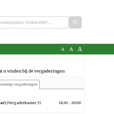
A
A
A
 u vinden bij de vergaderingen
omstige vergaderingen
 2026
aar)
(Vergaderkamer 5)
18:30 - 20:00