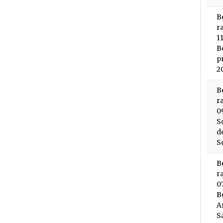
B
r
1
B
p
2
B
r
0
S
d
S
B
r
0
B
A
S