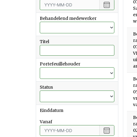
0
Choose
S
date
e
Behandelend medewerker
w
B
r
Titel
0
V
u
Portefeuillehouder
a
B
r
Status
0
v
v
Einddatum
B
vanaf
r
Choose
0
date
v