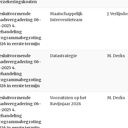
erzekeringskosten
esluitvormende
Maatschappelijk
J. Verlijsd
aadsvergadering 06-
Interventieteam
1-2025 4.
ehandeling
rogrammabegroting
026 in eerste termijn
esluitvormende
Datastrategie
M. Derks
aadsvergadering 06-
1-2025 4.
ehandeling
rogrammabegroting
026 in eerste termijn
esluitvormende
Vooruitzien op het
M. Derks
aadsvergadering 06-
Ravijnjaar 2028
1-2025 4.
ehandeling
rogrammabegroting
026 in eerste termijn