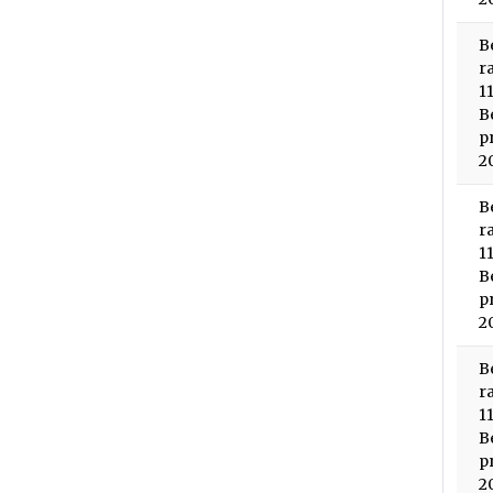
B
r
1
B
p
2
B
r
1
B
p
2
B
r
1
B
p
2