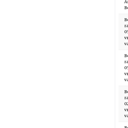
A
B
B
r
0
v
v
B
r
0
v
v
B
r
0
v
v
B