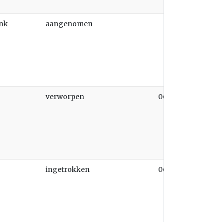
onk
aangenomen
verworpen
06-11-2025
ingetrokken
06-11-2025