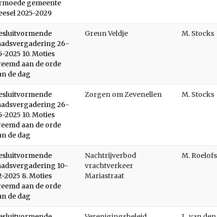
rmoede gemeente
eesel 2025-2029
esluitvormende
Greun Veldje
M. Stocks
aadsvergadering 26-
5-2025 10. Moties
reemd aan de orde
an de dag
esluitvormende
Zorgen om Zevenellen
M. Stocks
aadsvergadering 26-
5-2025 10. Moties
reemd aan de orde
an de dag
esluitvormende
Nachtrijverbod
M. Roelofs
aadsvergadering 10-
vrachtverkeer
2-2025 8. Moties
Mariastraat
reemd aan de orde
an de dag
esluitvormende
Verenigingsbeleid
L. van de