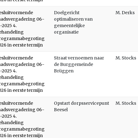
esluitvormende
Doelgericht
M. Derks
aadsvergadering 06-
optimaliseren van
1-2025 4.
gemeentelijke
ehandeling
organisatie
rogrammabegroting
026 in eerste termijn
esluitvormende
Straat vernoemen naar
M. Stocks
aadsvergadering 06-
de Burggemeinde
1-2025 4.
Brüggen
ehandeling
rogrammabegroting
026 in eerste termijn
esluitvormende
Opstart dorpsservicepunt
M. Stocks
aadsvergadering 06-
Beesel
1-2025 4.
ehandeling
rogrammabegroting
026 in eerste termijn