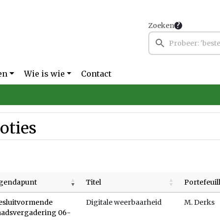
Zoeken
en
Wie is wie
Contact
oties
gendapunt
Titel
Portefeui
esluitvormende
Digitale weerbaarheid
M. Derks
aadsvergadering 06-