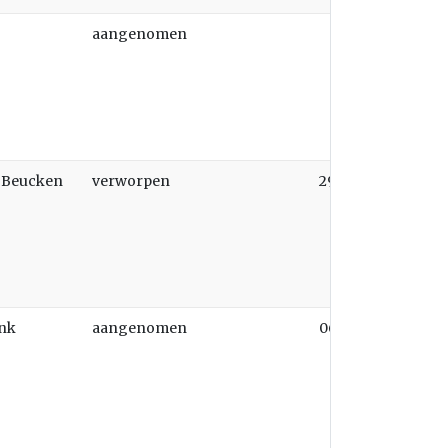
aangenomen
n Beucken
verworpen
29-09-2025
onk
aangenomen
06-07-2026