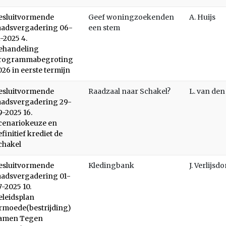
esluitvormende
Geef woningzoekenden
A. Huijs
aadsvergadering 06-
een stem
1-2025 4.
ehandeling
rogrammabegroting
026 in eerste termijn
esluitvormende
Raadzaal naar Schakel?
L. van de
aadsvergadering 29-
9-2025 16.
cenariokeuze en
efinitief krediet de
chakel
esluitvormende
Kledingbank
J. Verlijsd
aadsvergadering 01-
7-2025 10.
eleidsplan
rmoede(bestrijding)
amen Tegen