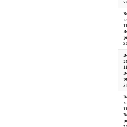
v
B
r
1
B
p
2
B
r
1
B
p
2
B
r
1
B
p
2