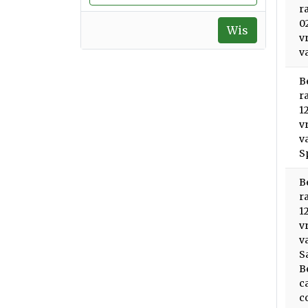
r
0
Wis
v
v
B
r
1
v
v
S
B
r
1
v
v
S
B
c
c