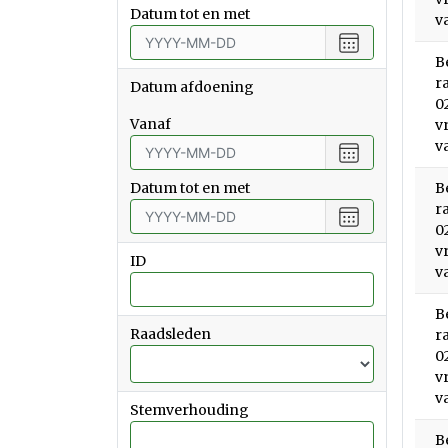
Datum tot en met
v
Choose
date
B
r
Datum afdoening
0
vanaf
v
v
Choose
date
Datum tot en met
B
r
Choose
0
date
v
ID
v
B
Raadsleden
r
0
v
v
Stemverhouding
B