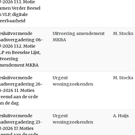
7-2026 13.1. Motie
amen Verder Beesel
n VLP, digitale
eerbaarheid
esluitvormende
Uitvoering amendement
M. Stocks
aadsvergadering 06-
MKBA
7-2026 13.2. Motie
LP en Beeselse Lijst,
itvoering
mendement MKBA
esluitvormende
Urgent
M. Stocks
aadsvergadering 26-
woningzoekenden
5-2026 11. Moties
reemd aan de orde
an de dag
esluitvormende
Urgent
A. Huijs
aadsvergadering 23-
woningzoekenden
2-2026 17. Moties
reemd aan de orde