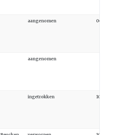
aangenomen
06-07-2026
aangenomen
ingetrokken
10-02-2025
n Beucken
verworpen
10-02-2025