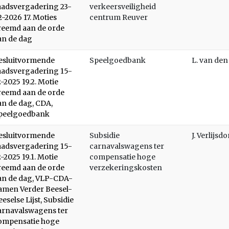
aadsvergadering 23-
verkeersveiligheid
2-2026 17. Moties
centrum Reuver
reemd aan de orde
an de dag
esluitvormende
Speelgoedbank
L. van de
aadsvergadering 15-
2-2025 19.2. Motie
reemd aan de orde
an de dag, CDA,
peelgoedbank
esluitvormende
Subsidie
J. Verlijsd
aadsvergadering 15-
carnavalswagens ter
2-2025 19.1. Motie
compensatie hoge
reemd aan de orde
verzekeringskosten
an de dag, VLP-CDA-
amen Verder Beesel-
eeselse Lijst, Subsidie
arnavalswagens ter
ompensatie hoge