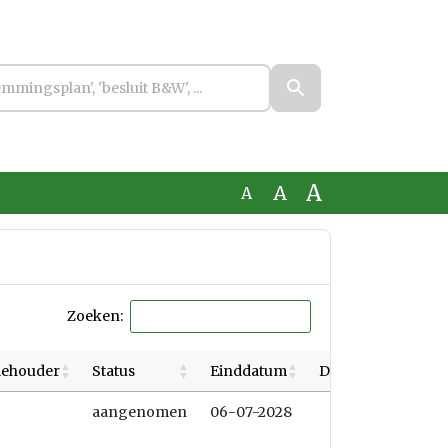
A
A
A
Zoeken:
llehouder
Status
Einddatum
Datum afdoening
aangenomen
06-07-2028