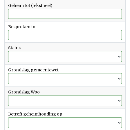
datum
Geheim tot (tekstueel)
tot
en
met
Besproken in
Status
Grondslag gemeentewet
Grondslag Woo
Betreft geheimhouding op