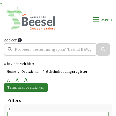
Ga naar de inhoud van deze pagina
Ga naar het zoeken
Ga naar het menu
Menu
Zoeken
U bevindt zich hier:
Home
Overzichten
Geheimhoudingsregister
A
A
A
Terug naar overzichten
Filters
ID