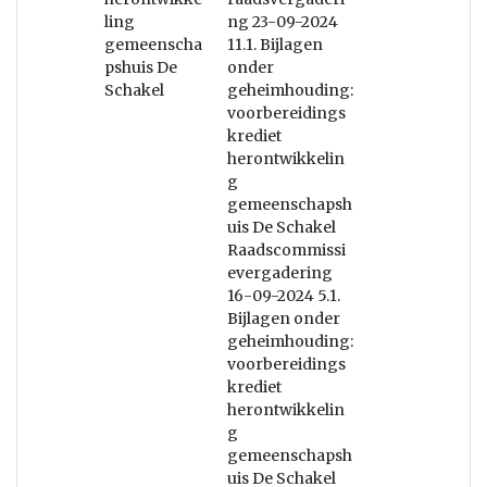
ling
ng 23-09-2024
gemeenscha
11.1. Bijlagen
pshuis De
onder
Schakel
geheimhouding:
voorbereidings
krediet
herontwikkelin
g
gemeenschapsh
uis De Schakel
Raadscommissi
evergadering
16-09-2024 5.1.
Bijlagen onder
geheimhouding:
voorbereidings
krediet
herontwikkelin
g
gemeenschapsh
uis De Schakel