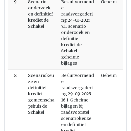
9
Scenario
Besluitvormend
Geheim
onderzoek
e
en definitief
raadsvergaderi
krediet de
ng 24-03-2025
Schakel
7.1. Scenario
onderzoek en
definitief
krediet de
Schakel -
geheime
bijlages
8
Scenariokeu
Besluitvormend
Geheim
ze en
e
definitief
raadsvergaderi
krediet
ng 29-09-2025
gemeenscha
16.1. Geheime
pshuis de
bijlagen bij
Schakel
raadsvoorstel
scenariokeuze
en definitief
krediet