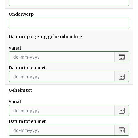
Onderwerp
Datum oplegging geheimhouding
vanaf
Selecte
een
Datum tot en met
datum
vanaf
Selecte
een
datum
Geheim tot
tot
en
vanaf
met
Selecte
een
Datum tot en met
datum
vanaf
Selecte
een