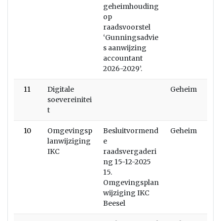
geheimhouding
op
raadsvoorstel
‘Gunningsadvie
s aanwijzing
accountant
2026-2029’.
11
Digitale
Geheim
soevereinitei
t
10
Omgevingsp
Besluitvormend
Geheim
lanwijziging
e
IKC
raadsvergaderi
ng 15-12-2025
15.
Omgevingsplan
wijziging IKC
Beesel