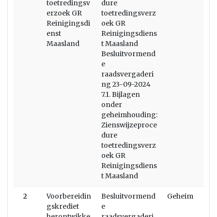
toetredingsv
dure
erzoek GR
toetredingsverz
Reinigingsdi
oek GR
enst
Reinigingsdiens
Maasland
t Maasland
Besluitvormend
e
raadsvergaderi
ng 23-09-2024
7.1. Bijlagen
onder
geheimhouding:
Zienswijzeproce
dure
toetredingsverz
oek GR
Reinigingsdiens
t Maasland
2
Voorbereidin
Besluitvormend
Geheim
gskrediet
e
herontwikke
raadsvergaderi