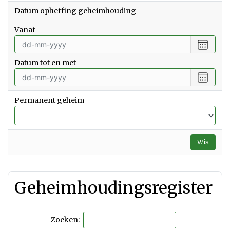
Datum opheffing geheimhouding
vanaf
Selecte
een
Datum tot en met
datum
vanaf
Selecte
een
datum
Permanent geheim
tot
en
met
Wis
Geheimhoudingsregister
Zoeken: