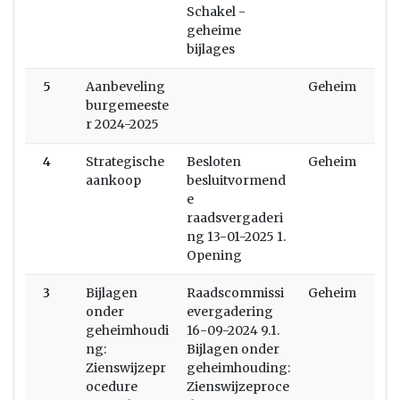
Schakel -
geheime
bijlages
5
Aanbeveling
Geheim
burgemeeste
r 2024-2025
4
Strategische
Besloten
Geheim
aankoop
besluitvormend
e
raadsvergaderi
ng 13-01-2025 1.
Opening
3
Bijlagen
Raadscommissi
Geheim
onder
evergadering
geheimhoudi
16-09-2024 9.1.
ng:
Bijlagen onder
Zienswijzepr
geheimhouding:
ocedure
Zienswijzeproce