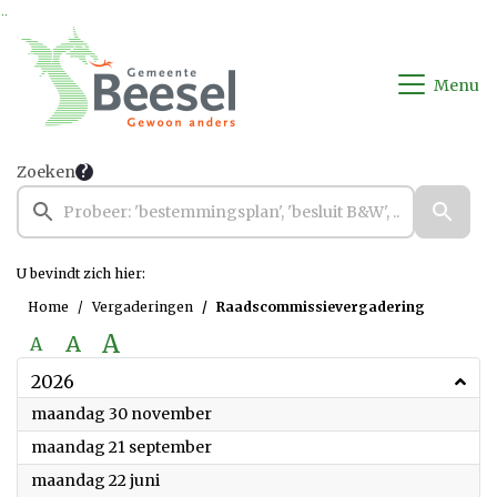
Ga naar de inhoud van deze pagina
Ga naar het zoeken
Ga naar het menu
Menu
Zoeken
U bevindt zich hier:
Home
Vergaderingen
Raadscommissievergadering
A
A
A
2026
2026
maandag 30 november
2026
maandag 21 september
2026
maandag 22 juni