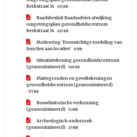
Kerkstraat 14
651 KB
Raadsbesluit Raadsadvies afwijking
omgevingsplan gezondheidscentrum
Kerkstraat 14
623 KB
Motivering 'Evenwichtige toedeling van
functies aan locaties'
9 MB
Situatietekening gezondheidscentrum
(geanonimiseerd)
568 KB
Plattegronden en geveltekeningen
gezondheidscentrum (geanonimiseerd)
577 KB
Bouwhistorische verkenning
(geanonimiseerd)
31 MB
Archeologisch onderzoek
(geanonimiseerd)
27 MB