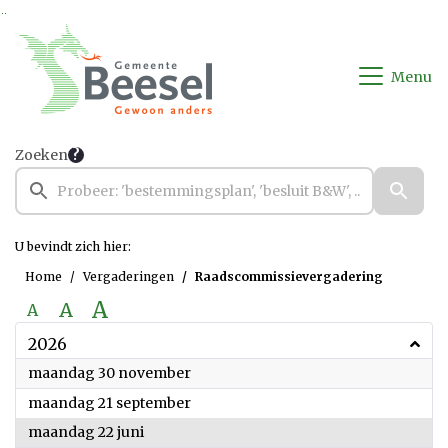
Ga naar de inhoud van deze pagina
Ga naar het zoeken
Ga naar het menu
Menu
Zoeken
U bevindt zich hier:
Home
Vergaderingen
Raadscommissievergadering
A
A
A
2026
2026
maandag 30 november
2026
maandag 21 september
2026
maandag 22 juni