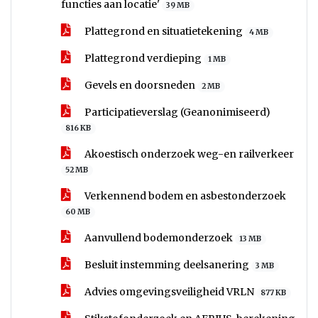
functies aan locatie'
39 MB
Plattegrond en situatietekening
4 MB
Plattegrond verdieping
1 MB
Gevels en doorsneden
2 MB
Participatieverslag (Geanonimiseerd)
816 KB
Akoestisch onderzoek weg-en railverkeer
52 MB
Verkennend bodem en asbestonderzoek
60 MB
Aanvullend bodemonderzoek
13 MB
Besluit instemming deelsanering
3 MB
Advies omgevingsveiligheid VRLN
877 KB