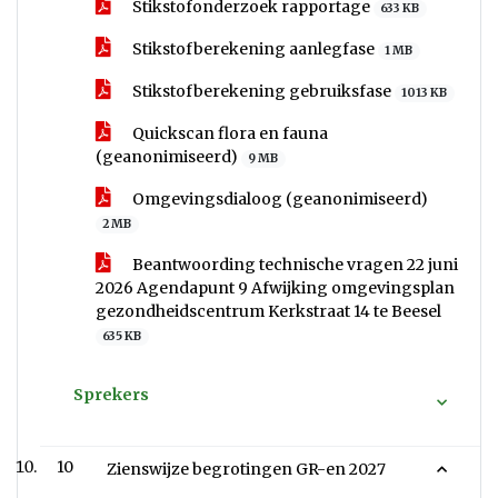
Stikstofonderzoek rapportage
633 KB
Stikstofberekening aanlegfase
1 MB
Stikstofberekening gebruiksfase
1013 KB
Quickscan flora en fauna
(geanonimiseerd)
9 MB
Omgevingsdialoog (geanonimiseerd)
2 MB
Beantwoording technische vragen 22 juni
2026 Agendapunt 9 Afwijking omgevingsplan
gezondheidscentrum Kerkstraat 14 te Beesel
635 KB
Sprekers
10
Zienswijze begrotingen GR-en 2027