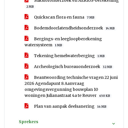
Stikstofonderzoek en AERIUS-berekening
2 MB
Quickscan flora en fauna
7 MB
Bodemdoorlatendheidsonderzoek
14 MB
Bergings-en leegloopberekening
watersysteem
1 MB
Tekening hemelwaterberging
1 MB
Archeologisch bureauonderzoek
32 MB
Beantwoording technische vragen 22 juni
2026 Agendapunt 8 Aanvraag
omgevingsvergunning bouwplan 10
woningen Julianastraat 4a te Reuver
650 KB
Plan van aanpak deelsanering
16 MB
Sprekers