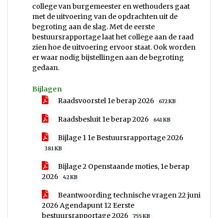
college van burgemeester en wethouders gaat
met de uitvoering van de opdrachten uit de
begroting aan de slag. Met de eerste
bestuursrapportage laat het college aan de raad
zien hoe de uitvoering ervoor staat. Ook worden
er waar nodig bijstellingen aan de begroting
gedaan.
Bijlagen
Raadsvoorstel 1e berap 2026
672 KB
Raadsbesluit 1e berap 2026
641 KB
Bijlage 1 1e Bestuursrapportage 2026
381 KB
Bijlage 2 Openstaande moties, 1e berap
2026
42 KB
Beantwoording technische vragen 22 juni
2026 Agendapunt 12 Eerste
bestuursrapportage 2026
755 KB