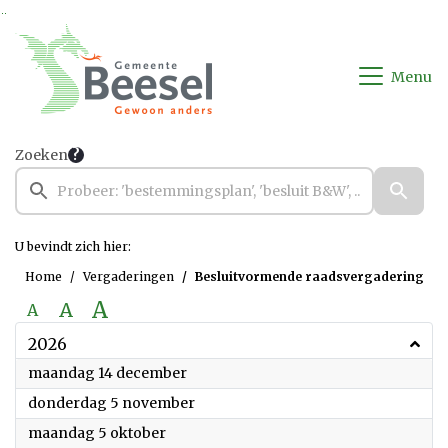
Ga naar de inhoud van deze pagina
Ga naar het zoeken
Ga naar het menu
Menu
Zoeken
U bevindt zich hier:
Home
Vergaderingen
Besluitvormende raadsvergadering
A
A
A
2026
2026
maandag 14 december
2026
donderdag 5 november
2026
maandag 5 oktober