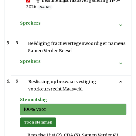
Besluitenlijst raadsvergadering 11-5-
2026
266 KB
Sprekers
5
Beëdiging fractievertegenwoordiger namens
Samen Verder Beesel
Sprekers
6
Beslissing op bezwaar vestiging
voorkeursrecht Maasveld
Stemuitslag
100% Voor
Toon stemmen
Beeselse Lijst (2), CDA (5), Samen Verder (4),