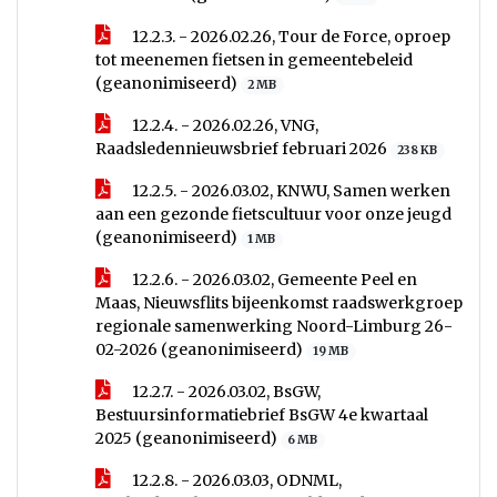
12.2.3. - 2026.02.26, Tour de Force, oproep
tot meenemen fietsen in gemeentebeleid
(geanonimiseerd)
2 MB
12.2.4. - 2026.02.26, VNG,
Raadsledennieuwsbrief februari 2026
238 KB
12.2.5. - 2026.03.02, KNWU, Samen werken
aan een gezonde fietscultuur voor onze jeugd
(geanonimiseerd)
1 MB
12.2.6. - 2026.03.02, Gemeente Peel en
Maas, Nieuwsflits bijeenkomst raadswerkgroep
regionale samenwerking Noord-Limburg 26-
02-2026 (geanonimiseerd)
19 MB
12.2.7. - 2026.03.02, BsGW,
Bestuursinformatiebrief BsGW 4e kwartaal
2025 (geanonimiseerd)
6 MB
12.2.8. - 2026.03.03, ODNML,