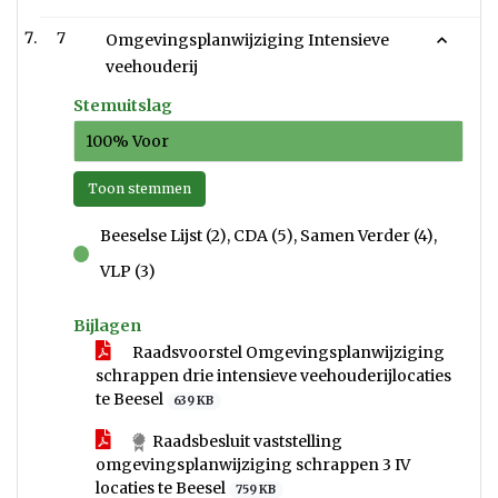
7
Omgevingsplanwijziging Intensieve
veehouderij
Stemuitslag
100% Voor
Toon stemmen
Beeselse Lijst (2), CDA (5), Samen Verder (4),
voor
VLP (3)
Bijlagen
Raadsvoorstel Omgevingsplanwijziging
schrappen drie intensieve veehouderijlocaties
te Beesel
639 KB
Raadsbesluit vaststelling
omgevingsplanwijziging schrappen 3 IV
locaties te Beesel
759 KB