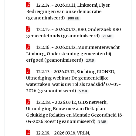
12.2.14. - 2026.03.11, Linksom!, Flyer
Bedreigingen van onze democratie
(geanonimiseerd)
989 KB
12.2.15. - 2026.03.12, K80, Onderzoek K80
gemeentefonds (geanonimiseerd)
25 MB
12.2.16. - 2026.03.12, Monumentenwacht
Limburg, Ondersteuning gemeenten bij
erfgoed (geanonimiseerd)
2 MB
12.2.17. - 2026.03.12, Stichting RIONED,
Uitnodiging webinar De gemeentelijke
watertaken: wat is uw rol als raadslid? 07-05-
2026 (geanonimiseerd)
5 MB
12.2.18. - 2026.03.12, GIDSnetwerk,
Uitnodiging Bouw mee aan Deltaplan
Gelukkige Relaties en Mentale Gezondheid 16-
04-2026 Soest (geanonimiseerd)
3 MB
12.2.19. - 2026.03.16, VRLN,