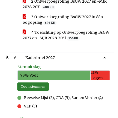
2 Ontwerpbegroting BsGW 2027 en -MJR
2028-2031
680 KB
3 Ontwerpbegroting BsGW 2027 in één
oogopslag
696 KB
4 Toelichting op Ontwerpbegroting BsGW
2027 en -MJR 2028-2031
256 KB
9
Kaderbrief 2027
Stemuitslag
21%
79% Voor
Tegen
Toon stemmen
Beeselse Lijst (2), CDA (5), Samen Verder (4)
voor
VLP (3)
tegen