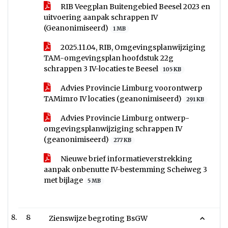
RIB Veegplan Buitengebied Beesel 2023 en
uitvoering aanpak schrappen IV
(Geanonimiseerd)
1 MB
2025.11.04, RIB, Omgevingsplanwijziging
TAM-omgevingsplan hoofdstuk 22g
schrappen 3 IV-locaties te Beesel
105 KB
Advies Provincie Limburg voorontwerp
TAMimro IV locaties (geanonimiseerd)
291 KB
Advies Provincie Limburg ontwerp-
omgevingsplanwijziging schrappen IV
(geanonimiseerd)
277 KB
Nieuwe brief informatieverstrekking
aanpak onbenutte IV-bestemming Scheiweg 3
met bijlage
5 MB
8
Zienswijze begroting BsGW