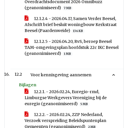
Overdrachtsdocument 2026 Omnibuzz
(geanonimiseerd)
7 MB
12.1.2.4 - 2026.04.17, Samen Verder Beesel,
Afschrift brief besluit woningbouw Kerkstraat
Beesel (Paardenweide)
136 KB
12.1.2.5 - 2026.04.20, RvS, beroep Beesel
TAM-omgevingsplan hoofdstuk 22c IKC Beesel
(geanonimiseerd)
1 MB
12.2
Voor kennisgeving aannemen
Bijlagen
12.2.1. - 2026.02.24, Euregio-rmd,
Limburgse Werkgevers Vereniging bij de
euregio (geanonimiseerd)
5 MB
12.2.2. - 2026.02.24, ZZP Nederland,
Verzoek verspreiding Beleidspuntenplan
Gemeenten (geanonimiseerd)
2 MB