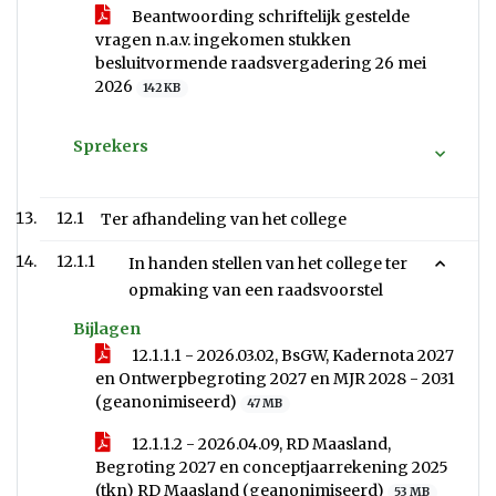
Beantwoording schriftelijk gestelde
vragen n.a.v. ingekomen stukken
besluitvormende raadsvergadering 26 mei
2026
142 KB
Sprekers
12.1
Ter afhandeling van het college
12.1.1
In handen stellen van het college ter
opmaking van een raadsvoorstel
Bijlagen
12.1.1.1 - 2026.03.02, BsGW, Kadernota 2027
en Ontwerpbegroting 2027 en MJR 2028 - 2031
(geanonimiseerd)
47 MB
12.1.1.2 - 2026.04.09, RD Maasland,
Begroting 2027 en conceptjaarrekening 2025
(tkn) RD Maasland (geanonimiseerd)
53 MB