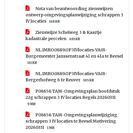
Nota van beantwoording zienswijzen
ontwerp omgevingsplanwijziging schrappen 3
IV locaties
168 KB
Zienswijze Scheiweg 3 & Kaartje
kadastrale percelen
691 KB
NL.IMRO.0889.OP3IVlocaties-VA01-
Burgemeester Janssenstraat 41 en 41a te Beesel
111 KB
NL.IMRO.0889.OP3IVlocaties-VA01-
Bergerhofweg 6 te Reuver
105 KB
P08658 TAM-Omgevingsplan hoofdstuk
22g schrappen 3 IV locaties Regels 20260331
9 MB
P08658 TAM-Omgevingsplanwijziging
schrappen 3 IV locaties te Beesel Motivering
20260331
1 MB