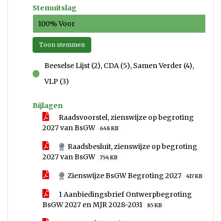
Stemuitslag
100% Voor
Toon stemmen
Beeselse Lijst (2), CDA (5), Samen Verder (4),
voor
VLP (3)
Bijlagen
Raadsvoorstel, zienswijze op begroting
2027 van BsGW
648 KB
Raadsbesluit, zienswijze op begroting
2027 van BsGW
754 KB
Zienswijze BsGW Begroting 2027
417 KB
1 Aanbiedingsbrief Ontwerpbegroting
BsGW 2027 en MJR 2028-2031
85 KB