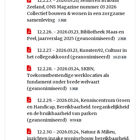
12.2.25. - 2026.03.20, Senioren Brabant
Zeeland, ONS Magazine nummer 03 2026
Collectief bouwen & wonen in een zorgzame
samenleving
3 MB
12.2.26. - 2026.03.23, Bibliotheek Maas en
Peel, jaarverslag 2025 (geanonimiseerd)
2 MB
12.2.27. - 2026.03.23, Kunsten92, Cultuur in
het collegeakkoord (geanonimiseerd)
1023 KB
12.2.28. - 2026.03.24, SKBN,
Toekomstbestendige werklocaties als
fundament onder brede welvaart
(geanonimiseerd)
3 MB
12.2.29. - 2026.03.24, Kenniscentrum Groen
en Handicap, Bereikbaarheid. toegankelijkheid
en de bruikbaarheid van parken
(geanonimiseerd)
979 KB
12.2.30. - 2026.03.24, Natuur & Milieu,
inzichten inzake woningbouw, bereikbaarheid,