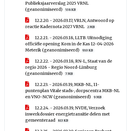
Publieksjaarverslag 2025 VRNL
(geanonimiseerd)
538 KB
12.2.20. - 2026.03.17, VRLN, Antwoord op
reactie Kadernota 2027 VRNL
2 MB
12.2.21. - 2026.03.18, LLTB. Uitnodiging
officiële opening Kom in de Kas 12-04-2026
Meterik (geanonimiseerd)
910 KB
12.2.22. - 2026.03.18, RN-L, Staat van de
regio 2026 - Regio Noord-Limburg
(geanonimiseerd)
7 MB
12.2.23. - 2026.03.19, MKB-NL, 11-
puntenplan Vitale stads-, dorpscentra MKB-NL
en VNO-NCW (geanonimiseerd)
9 MB
12.2.24. - 2026.03.19, NVDE, Verzoek
inwerkdossier energietransitie delen met
gemeenteraad
813 KB