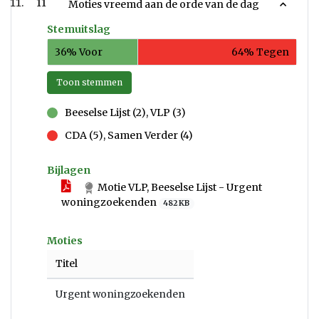
11
Moties vreemd aan de orde van de dag
Stemuitslag
36% Voor
64% Tegen
Toon stemmen
Beeselse Lijst (2), VLP (3)
voor
CDA (5), Samen Verder (4)
tegen
Bijlagen
Motie VLP, Beeselse Lijst - Urgent
woningzoekenden
482 KB
Moties
Titel
Urgent woningzoekenden