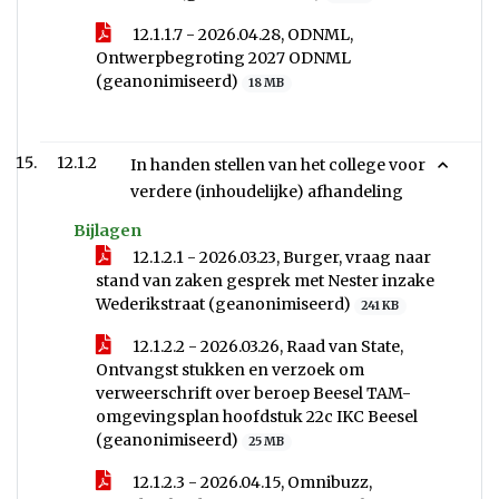
12.1.1.7 - 2026.04.28, ODNML,
Ontwerpbegroting 2027 ODNML
(geanonimiseerd)
18 MB
12.1.2
In handen stellen van het college voor
verdere (inhoudelijke) afhandeling
Bijlagen
12.1.2.1 - 2026.03.23, Burger, vraag naar
stand van zaken gesprek met Nester inzake
Wederikstraat (geanonimiseerd)
241 KB
12.1.2.2 - 2026.03.26, Raad van State,
Ontvangst stukken en verzoek om
verweerschrift over beroep Beesel TAM-
omgevingsplan hoofdstuk 22c IKC Beesel
(geanonimiseerd)
25 MB
12.1.2.3 - 2026.04.15, Omnibuzz,