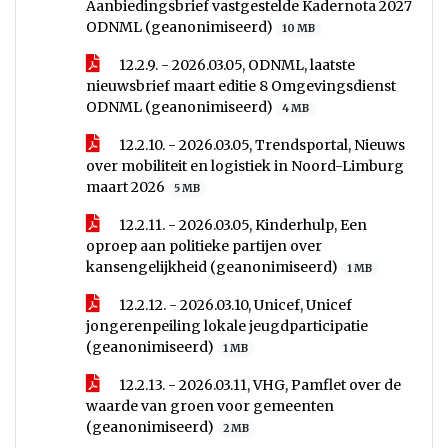
Aanbiedingsbrief vastgestelde Kadernota 2027
ODNML (geanonimiseerd)
10 MB
12.2.9. - 2026.03.05, ODNML, laatste
nieuwsbrief maart editie 8 Omgevingsdienst
ODNML (geanonimiseerd)
4 MB
12.2.10. - 2026.03.05, Trendsportal, Nieuws
over mobiliteit en logistiek in Noord-Limburg
maart 2026
5 MB
12.2.11. - 2026.03.05, Kinderhulp, Een
oproep aan politieke partijen over
kansengelijkheid (geanonimiseerd)
1 MB
12.2.12. - 2026.03.10, Unicef, Unicef
jongerenpeiling lokale jeugdparticipatie
(geanonimiseerd)
1 MB
12.2.13. - 2026.03.11, VHG, Pamflet over de
waarde van groen voor gemeenten
(geanonimiseerd)
2 MB