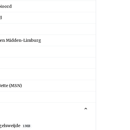
 Noord
d
- en Midden-Limburg
ette (MSN)
gelsweijde
1 MB