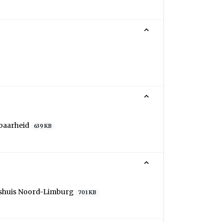
kbaarheid
639 KB
idshuis Noord-Limburg
701 KB