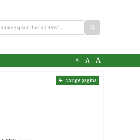
A
A
A
Vorige pagina