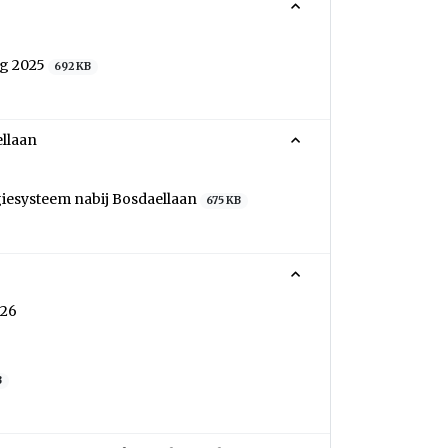
ng 2025
692 KB
ellaan
giesysteem nabij Bosdaellaan
675 KB
026
B