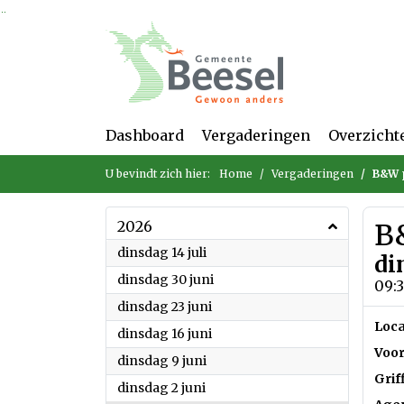
Ga naar de inhoud van deze pagina
Ga naar het zoeken
Ga naar het menu
Dashboard
Vergaderingen
Overzicht
U bevindt zich hier:
Home
Vergaderingen
B&W p
2026
B
2026
dinsdag 14 juli
di
2026
dinsdag 30 juni
09:3
2026
dinsdag 23 juni
Loca
2026
dinsdag 16 juni
Voor
2026
dinsdag 9 juni
Grif
2026
dinsdag 2 juni