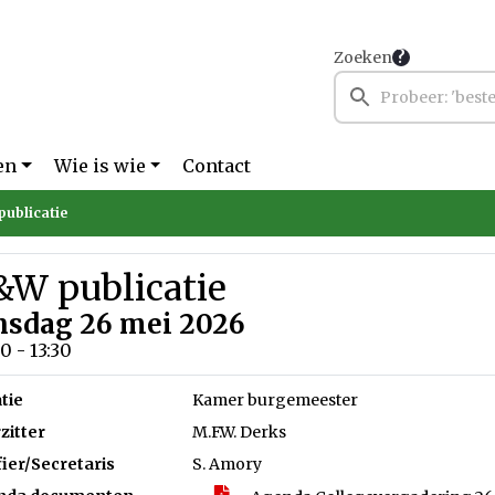
Zoeken
en
Wie is wie
Contact
ublicatie
&W publicatie
nsdag 26 mei 2026
0 - 13:30
tie
Kamer burgemeester
zitter
M.F.W. Derks
fier/Secretaris
S. Amory