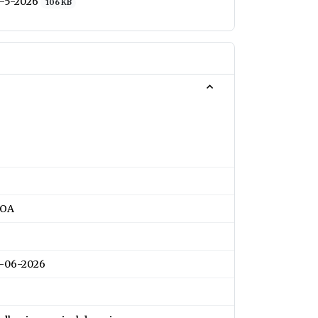
6-5-2026
106 KB
COA
2-06-2026