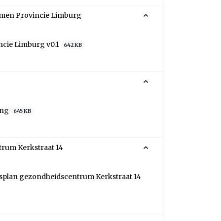
emen Provincie Limburg
ncie Limburg v0.1
642 KB
ing
645 KB
rum Kerkstraat 14
gsplan gezondheidscentrum Kerkstraat 14