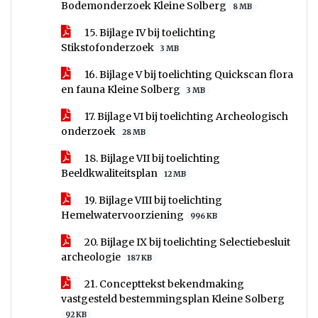
Bodemonderzoek Kleine Solberg
8 MB
15. Bijlage IV bij toelichting
Stikstofonderzoek
3 MB
16. Bijlage V bij toelichting Quickscan flora
en fauna Kleine Solberg
3 MB
17. Bijlage VI bij toelichting Archeologisch
onderzoek
28 MB
18. Bijlage VII bij toelichting
Beeldkwaliteitsplan
12 MB
19. Bijlage VIII bij toelichting
Hemelwatervoorziening
996 KB
20. Bijlage IX bij toelichting Selectiebesluit
archeologie
187 KB
21. Concepttekst bekendmaking
vastgesteld bestemmingsplan Kleine Solberg
92 KB