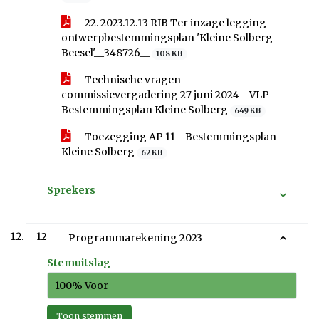
22. 2023.12.13 RIB Ter inzage legging
ontwerpbestemmingsplan 'Kleine Solberg
Beesel'__348726__
108 KB
Technische vragen
commissievergadering 27 juni 2024 - VLP -
Bestemmingsplan Kleine Solberg
649 KB
Toezegging AP 11 - Bestemmingsplan
Kleine Solberg
62 KB
Sprekers
12
Programmarekening 2023
Stemuitslag
100% Voor
Toon stemmen