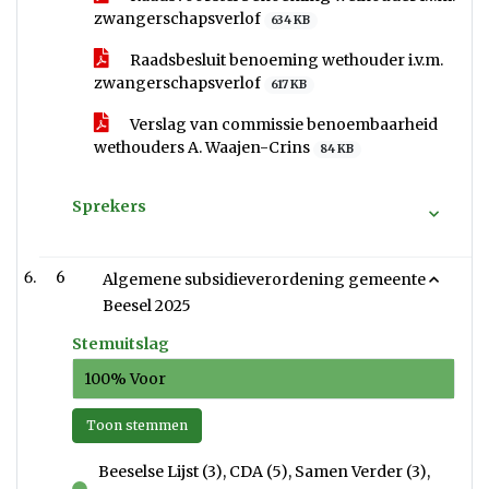
zwangerschapsverlof
634 KB
Raadsbesluit benoeming wethouder i.v.m.
zwangerschapsverlof
617 KB
Verslag van commissie benoembaarheid
wethouders A. Waajen-Crins
84 KB
Sprekers
6
Algemene subsidieverordening gemeente
Beesel 2025
Stemuitslag
100% Voor
Toon stemmen
Beeselse Lijst (3), CDA (5), Samen Verder (3),