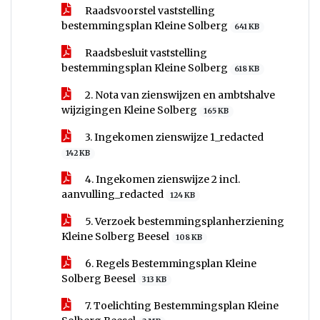
Raadsvoorstel vaststelling
bestemmingsplan Kleine Solberg
641 KB
Raadsbesluit vaststelling
bestemmingsplan Kleine Solberg
618 KB
2. Nota van zienswijzen en ambtshalve
wijzigingen Kleine Solberg
165 KB
3. Ingekomen zienswijze 1_redacted
142 KB
4. Ingekomen zienswijze 2 incl.
aanvulling_redacted
124 KB
5. Verzoek bestemmingsplanherziening
Kleine Solberg Beesel
108 KB
6. Regels Bestemmingsplan Kleine
Solberg Beesel
313 KB
7. Toelichting Bestemmingsplan Kleine