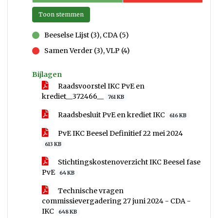
Toon stemmen
Beeselse Lijst (3), CDA (5)
voor
Samen Verder (3), VLP (4)
tegen
Bijlagen
Raadsvoorstel IKC PvE en
krediet__372466__
761 KB
Raadsbesluit PvE en krediet IKC
616 KB
PvE IKC Beesel Definitief 22 mei 2024
613 KB
Stichtingskostenoverzicht IKC Beesel fase
PvE
64 KB
Technische vragen
commissievergadering 27 juni 2024 - CDA -
IKC
648 KB