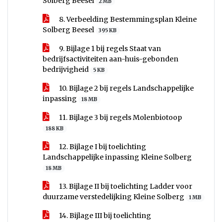
Solberg Beesel
2 MB
8. Verbeelding Bestemmingsplan Kleine
Solberg Beesel
395 KB
9. Bijlage 1 bij regels Staat van
bedrijfsactiviteiten aan-huis-gebonden
bedrijvigheid
5 KB
10. Bijlage 2 bij regels Landschappelijke
inpassing
18 MB
11. Bijlage 3 bij regels Molenbiotoop
188 KB
12. Bijlage I bij toelichting
Landschappelijke inpassing Kleine Solberg
18 MB
13. Bijlage II bij toelichting Ladder voor
duurzame verstedelijking Kleine Solberg
1 MB
14. Bijlage III bij toelichting