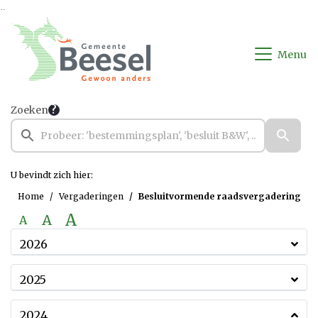
Ga naar de inhoud van deze pagina
Ga naar het zoeken
Ga naar het menu
Menu
Zoeken
U bevindt zich hier:
Home
Vergaderingen
Besluitvormende raadsvergadering
A
A
A
2026
2025
2024