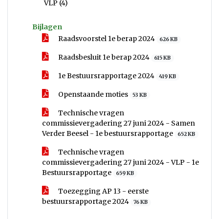
voor
VLP (4)
Bijlagen
Raadsvoorstel 1e berap 2024
626 KB
Raadsbesluit 1e berap 2024
615 KB
1e Bestuursrapportage 2024
419 KB
Openstaande moties
53 KB
Technische vragen
commissievergadering 27 juni 2024 - Samen
Verder Beesel - 1e bestuursrapportage
652 KB
Technische vragen
commissievergadering 27 juni 2024 - VLP - 1e
Bestuursrapportage
659 KB
Toezegging AP 13 - eerste
bestuursrapportage 2024
76 KB