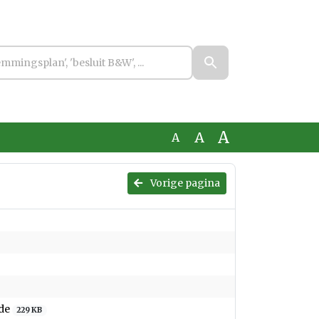
A
A
A
Vorige pagina
jde
229 KB