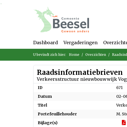
Ga naar de inhoud van deze pagina
Ga naar het zoeken
Ga naar het menu
Dashboard
Vergaderingen
Overzicht
U bevindt zich hier:
Home
Overzichten
Raadsin
Raadsinformatiebrieven
Verkeersstructuur nieuwbouwwijk Vog
ID
671
Datum
02-0
Titel
Verk
Portefeuillehouder
M. St
Bijlage(s)