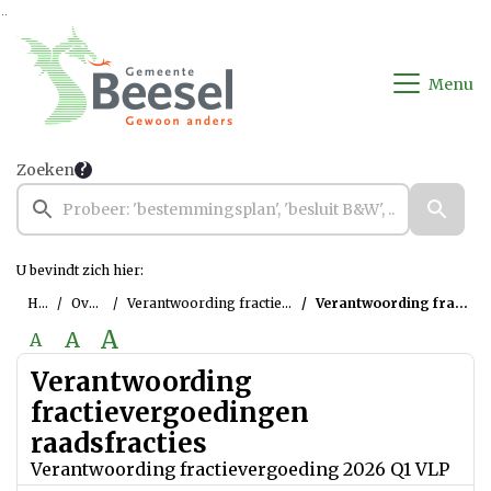
Ga naar de inhoud van deze pagina
Ga naar het zoeken
Ga naar het menu
Menu
Zoeken
U bevindt zich hier:
Home
Overzichten
Verantwoording fractievergoedingen raadsfracties
Verantwoording fractievergoeding 2026 Q1 VLP
A
A
A
Verantwoording
fractievergoedingen
raadsfracties
Verantwoording fractievergoeding 2026 Q1 VLP