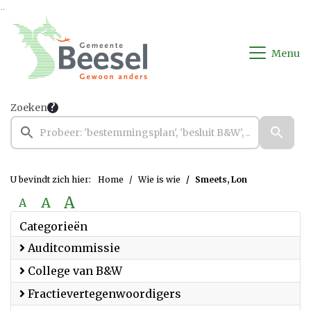
Ga naar de inhoud van deze pagina
Ga naar het zoeken
Ga naar het menu
Menu
Zoeken
U bevindt zich hier:
Home
Wie is wie
Smeets, Lon
A
A
A
Categorieën
Auditcommissie
College van B&W
Fractievertegenwoordigers